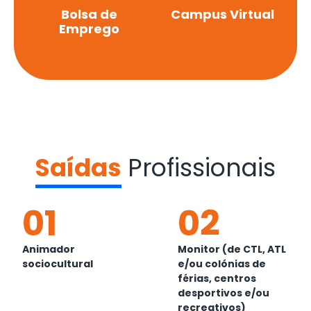
Bolsa de
Campus Virtual
Emprego
Saídas
Profissionais
01
02
Animador
Monitor (de CTL, ATL
sociocultural
e/ou colónias de
férias, centros
desportivos e/ou
recreativos)