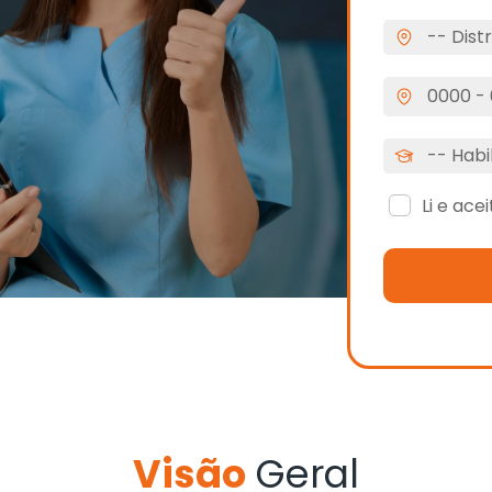
Li e ace
Visão
Geral