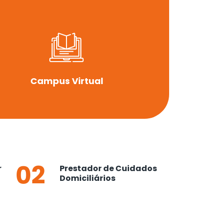
Campus Virtual
02
r
Prestador de Cuidados
Domiciliários