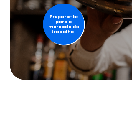
Prepara-te
para o
mercado de
trabalho!