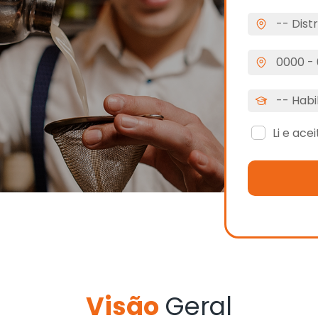
Li e ace
Visão
Geral